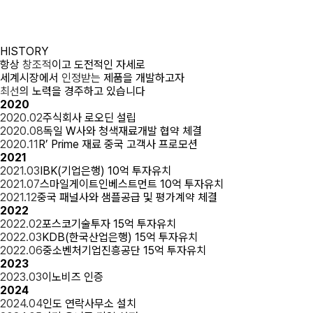
HISTORY
항상
창조적
이고 도전적인 자세로
세계시장에서
인정받는
제품을 개발하고자
최선
의 노력을 경주하고 있습니다
20
20
2020.02
주식회사 로오딘 설립
2020.08
독일 W사와 청색재료개발 협약 체결
2020.11
R’ Prime 재료 중국 고객사 프로모션
20
21
2021.03
IBK(기업은행) 10억 투자유치
2021.07
스마일게이트인베스트먼트 10억 투자유치
2021.12
중국 패널사와 샘플공급 및 평가계약 체결
20
22
2022.02
포스코기술투자 15억 투자유치
2022.03
KDB(한국산업은행) 15억 투자유치
2022.06
중소벤처기업진흥공단 15억 투자유치
20
23
2023.03
이노비즈 인증
20
24
2024.04
인도 연락사무소 설치