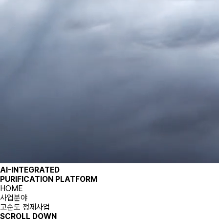
AI-INTEGRATED
PURIFICATION PLATFORM
HOME
사업분야
고순도 정제사업
SCROLL DOWN